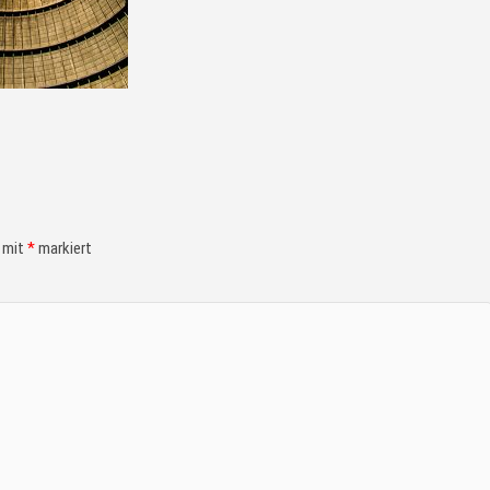
d mit
*
markiert