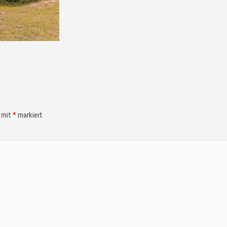
d mit
*
markiert