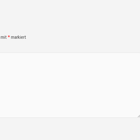
d mit
*
markiert