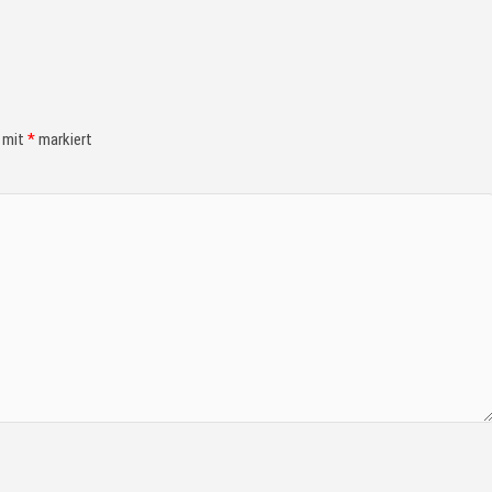
d mit
*
markiert