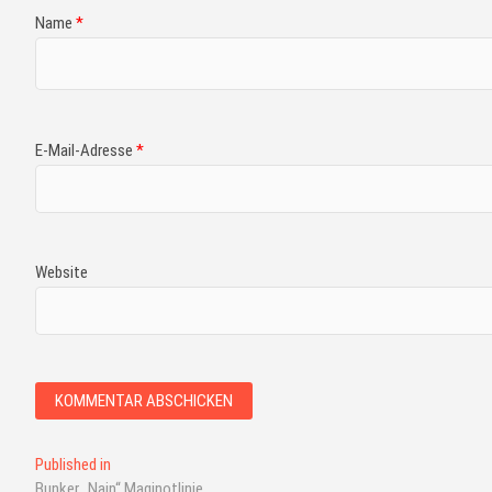
Name
*
E-Mail-Adresse
*
Website
Published in
Bunker „Nain“ Maginotlinie