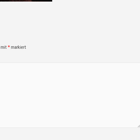
d mit
*
markiert