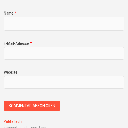
Name
*
E-Mail-Adresse
*
Website
Published in
cropped-header-neu-1.jpg