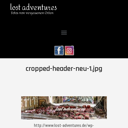
lost adventures
Fotos von vergessenen Orten
cropped-header-neu-1.jpg
http://www.lost-adventures.de/wp-