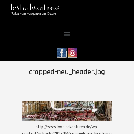
lost adventures
Fotos von vergessenen Orten
cropped-neu_header.jpg
http://www.lost-adventures.de/wp-
content/uploads/2017/04/cropped-neu_header.jpg