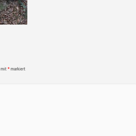
d mit
*
markiert