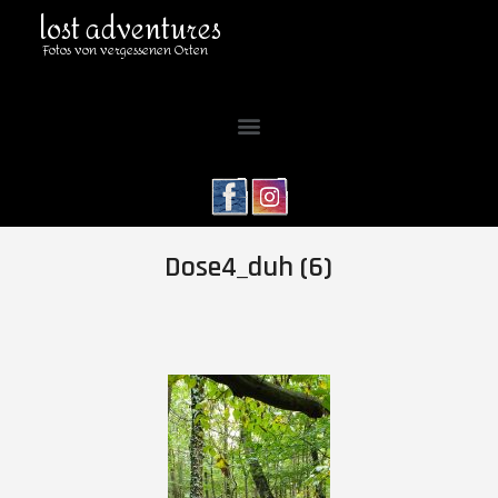
lost adventures
Fotos von vergessenen Orten
Dose4_duh (6)