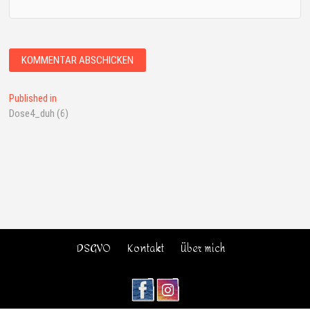
Published in
Dose4_duh (6)
DSGVO
Kontakt
Über mich