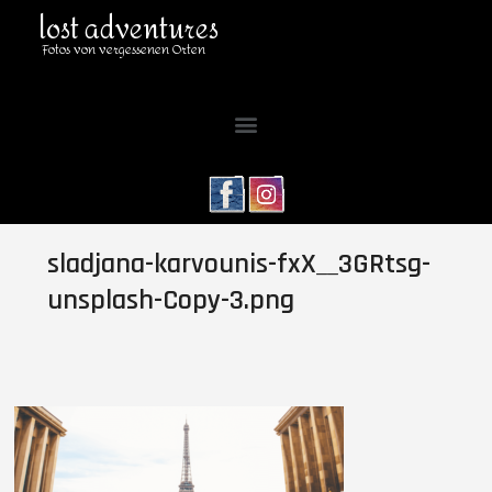
lost adventures
Fotos von vergessenen Orten
sladjana-karvounis-fxX__3GRtsg-
unsplash-Copy-3.png