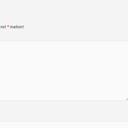
d mit
*
markiert