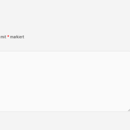
d mit
*
markiert